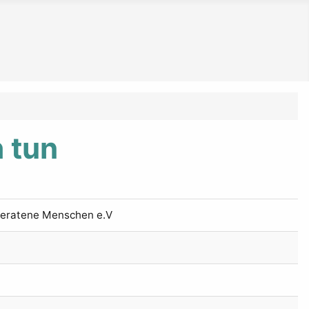
h tun
t geratene Menschen e.V