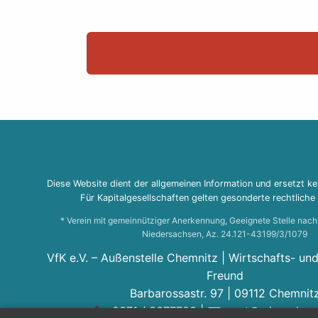
Diese Website dient der allgemeinen Information und ersetzt k
Für Kapitalgesellschaften gelten gesonderte rechtliche
* Verein mit gemeinnütziger Anerkennung, Geeignete Stelle nach 
Niedersachsen, Az. 24.121-43199/3/1079
VfK e.V. – Außenstelle Chemnitz | Wirtschafts- un
Freund
Barbarossastr. 97
|
09112
Chemnit
📞
0371 / 3677723
| ✉️
post@wiso-chemn