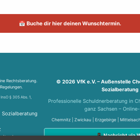
📅 Buche dir hier deinen Wunschtermin.
eine Rechtsberatung.
© 2026 VfK e.V. – Außenstelle Ch
 Regelungen.
Sozialberatung
InsO § 305 Abs. 1,
Professionelle Schuldnerberatung in 
ganz Sachsen – Online-
d Sozialberatung
Chemnitz | Zwickau | Erzgebirge | Mittelsa
z
📱 Nachricht via
itz.de